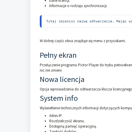
Dane licencji.
Informacje o rodzaju synchronizacji.
Tutaj zmienisz nazwę odtwarzacza. Mając w
W dolnej części okna znajduje się menu z przyciskami.
Pełny ekran
Przełączenie programu Pictor Player do trybu pełnoekran
nic nie zmieni.
Nowa licencja
Opcja wprowadzenia do odtwarzacza klucza licencyjneg
System info
Wyświetlenie technicznych informacji dotyczących komput
Adres IP.
Rozdzielczość ekranu.
Dostępną pamięć operacyjną.
Zajętość dysków.