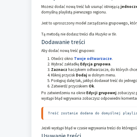
Możesz dodać nową treść lub usunąć istniejącą
jednocz
domyślną playlistą pierwszego regionu.
Jest to uproszczony model zarządzania grupowego, któ
Tą metodą nie dodasz treści dla
Muzyka w tle
.
Dodawanie treści
Aby dodać nową treść grupowo:
Otwórz okno
Twoje odtwarzacze
.
Wybrać zakładkę
Edycja grupowa
.
Zaznacz
haczykiem odtwarzacze, do których chces
Kliknij przycisk
Dodaj
w dolnym menu.
Postępuj dalej tak, jakbyś dodawał treść do jedne
Zatwierdź przyciskiem
Ok
.
Po zatwierdzeniu na oknie
Edycji grupowej
zobaczysz pa
wystąpi błąd wgrywania zobaczysz odpowiedni komentarz 
Treść zostanie dodana do domyślnej playli
Jeżeli wystąpi błąd w czasie wgrywania treści do którego
Usuwanie treści