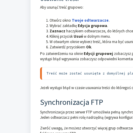
Aby usunąć treść grupowo:
Otwórz okno
Twoje odtwarzacze
.
Wybrać zakładkę
Edycja grupowa
.
Zaznacz
haczykiem odtwarzacze, do których chces
Kliknij przycisk
Usuń
w dolnym menu.
W otwartym oknie wybierz treść, która ma być usun
Zatwierdź przyciskiem
Ok
.
Po zatwierdzeniu na oknie
Edycji grupowej
zobaczysz pa
wystąpi błąd wgrywania zobaczysz odpowiedni komentarz 
Treść może zostać usunięta z domyślnej pl
Jeżeli wystąpi błąd w czasie usuwania treści do któregoś
Synchronizacja FTP
Synchronizacja przez serwer FTP umożliwia pełną synch
Jeden odtwarzacz pełni rolę nadrzędną (wgrywa konfigura
Zwróć uwagę, że możesz utworzyć więcej grup odtwarzaczy