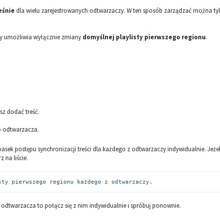
eśnie
dla wielu zarejestrowanych odtwarzaczy. W ten sposób zarządzać można ty
ry umożliwia wyłącznie zmiany
domyślnej playlisty pierwszego regionu
.
z dodać treść.
go odtwarzacza.
sek postępu synchronizacji treści dla każdego z odtwarzaczy indywidualnie. Jeżel
na liście.
sty pierwszego regionu każdego z odtwarzaczy.
ś odtwarzacza to połącz się z nim indywidualnie i spróbuj ponownie.