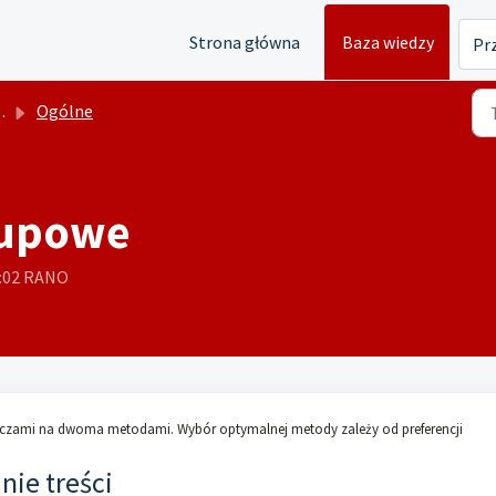
Strona główna
Baza wiedzy
Prz
Ogólne
rupowe
4:02 RANO
czami na dwoma metodami. Wybór optymalnej metody zależy od preferencji
ie treści