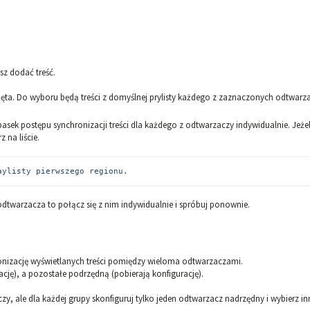
z dodać treść.
ięta. Do wyboru będą treści z domyślnej prylisty każdego z zaznaczonych odtwarz
sek postępu synchronizacji treści dla każdego z odtwarzaczy indywidualnie. Jeżel
na liście.
aylisty pierwszego regionu.
 odtwarzacza to połącz się z nim indywidualnie i spróbuj ponownie.
ronizację wyświetlanych treści pomiędzy wieloma odtwarzaczami.
cję), a pozostałe podrzędną (pobierają konfigurację).
, ale dla każdej grupy skonfiguruj tylko jeden odtwarzacz nadrzędny i wybierz in