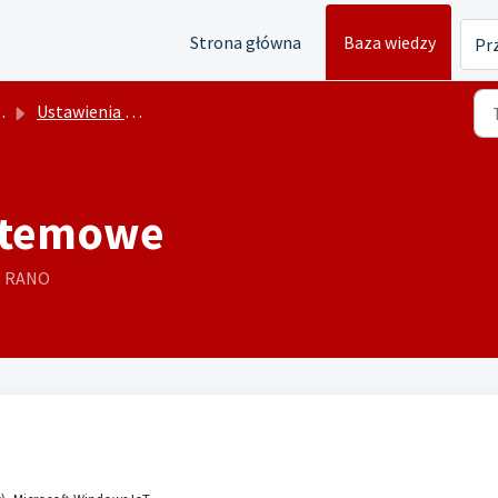
Strona główna
Baza wiedzy
Prz
Ustawienia Pictor Player
stemowe
03 RANO