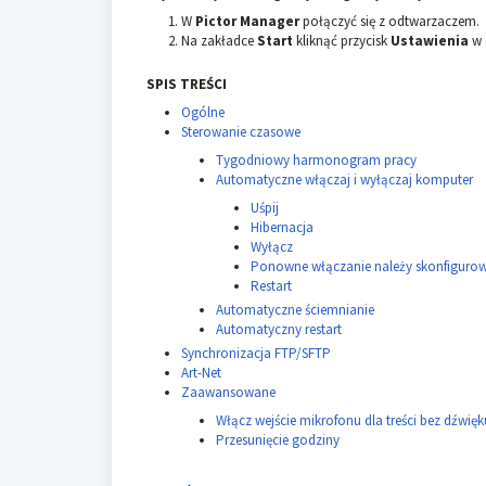
W
Pictor Manager
połączyć się z odtwarzaczem.
Na zakładce
Start
kliknąć przycisk
Ustawienia
w 
SPIS TREŚCI
Ogólne
Sterowanie czasowe
Tygodniowy harmonogram pracy
Automatyczne włączaj i wyłączaj komputer
Uśpij
Hibernacja
Wyłącz
Ponowne włączanie należy skonfiguro
Restart
Automatyczne ściemnianie
Automatyczny restart
Synchronizacja FTP/SFTP
Art-Net
Zaawansowane
Włącz wejście mikrofonu dla treści bez dźwięk
Przesunięcie godziny