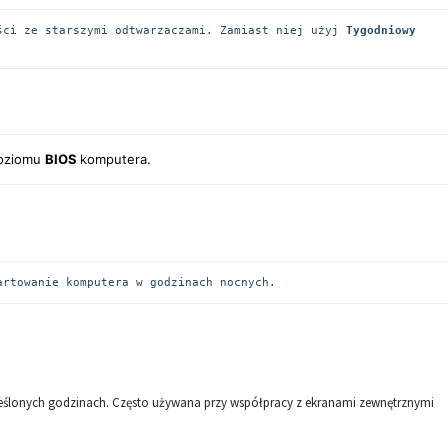
ści ze starszymi odtwarzaczami. Zamiast niej użyj 
Tygodniowy 
poziomu
BIOS
komputera.
artowanie komputera w godzinach nocnych.
reślonych godzinach. Często używana przy współpracy z ekranami zewnętrznymi