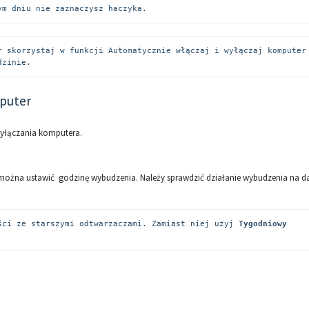
ym dniu nie zaznaczysz haczyka.
r skorzystaj w funkcji Automatycznie włączaj i wyłączaj komputer 
dzinie.
mputer
yłączania komputera.
 można ustawić godzinę wybudzenia. Należy sprawdzić działanie wybudzenia na 
ści ze starszymi odtwarzaczami. Zamiast niej użyj 
Tygodniowy 