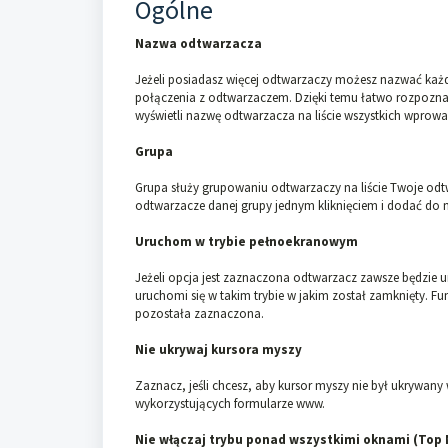
Ogólne
Nazwa odtwarzacza
Jeżeli posiadasz więcej odtwarzaczy możesz nazwać każdy
połączenia z odtwarzaczem. Dzięki temu łatwo rozpoznas
wyświetli nazwę odtwarzacza na liście wszystkich wpro
Grupa
Grupa służy grupowaniu odtwarzaczy na liście Twoje od
odtwarzacze danej grupy jednym kliknięciem i dodać do 
Uruchom w trybie pełnoekranowym
Jeżeli opcja jest zaznaczona odtwarzacz zawsze będzie u
uruchomi się w takim trybie w jakim został zamknięty. Fun
pozostała zaznaczona.
Nie ukrywaj kursora myszy
Zaznacz, jeśli chcesz, aby kursor myszy nie był ukrywa
wykorzystujących formularze www.
Nie włączaj trybu ponad wszystkimi oknami (Top 