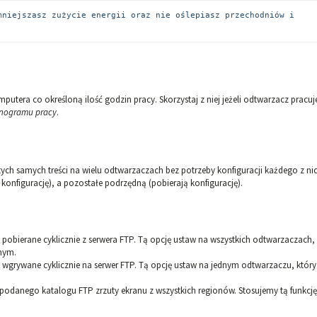
mniejszasz zużycie energii oraz nie oślepiasz przechodniów i 
utera co określoną ilość godzin pracy. Skorzystaj z niej jeżeli odtwarzacz pracuj
nogramu pracy
.
tych samych treści na wielu odtwarzaczach bez potrzeby konfiguracji każdego z ni
onfigurację), a pozostałe podrzędną (pobierają konfigurację).
 pobierane cyklicznie z serwera FTP. Tą opcję ustaw na wszystkich odtwarzaczach,
nym.
 wgrywane cyklicznie na serwer FTP. Tą opcję ustaw na jednym odtwarzaczu, który
odanego katalogu FTP zrzuty ekranu z wszystkich regionów. Stosujemy tą funkcj