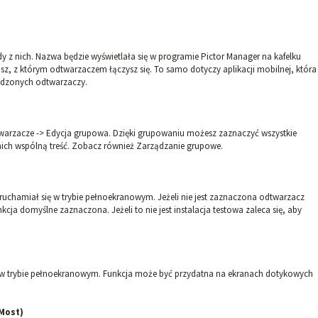
 z nich. Nazwa będzie wyświetlała się w programie Pictor Manager na kafelku
z, z którym odtwarzaczem łączysz się. To samo dotyczy aplikacji mobilnej, która
wadzonych odtwarzaczy.
twarzacze -> Edycja grupowa. Dzięki grupowaniu możesz zaznaczyć wszystkie
nich wspólną treść. Zobacz również Zarządzanie grupowe.
ruchamiał się w trybie pełnoekranowym. Jeżeli nie jest zaznaczona odtwarzacz
kcja domyślne zaznaczona. Jeżeli to nie jest instalacja testowa zaleca się, aby
ny w trybie pełnoekranowym. Funkcja może być przydatna na ekranach dotykowych
Most)