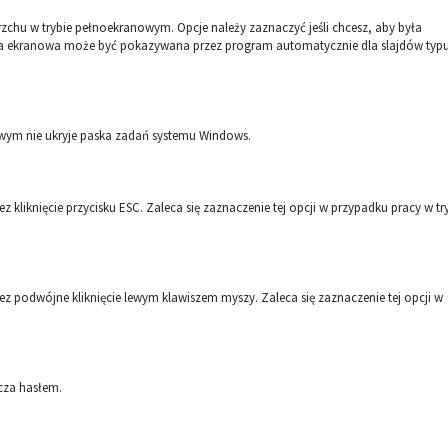
rzchu w trybie pełnoekranowym. Opcje należy zaznaczyć jeśli chcesz, aby była
ra ekranowa może być pokazywana przez program automatycznie dla slajdów typu
owym nie ukryje paska zadań systemu Windows.
kliknięcie przycisku ESC. Zaleca się zaznaczenie tej opcji w przypadku pracy w tr
z podwójne kliknięcie lewym klawiszem myszy. Zaleca się zaznaczenie tej opcji w
cza hasłem.