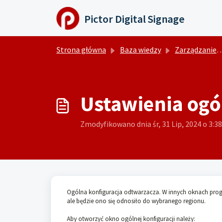
Przejdź do głównej treści
Pictor Digital Signage
Strona główna
Baza wiedzy
Zarządzanie odtwarzaczem
Ustawienia ogó
Zmodyfikowano dnia śr, 31 Lip, 2024 o 3:
Ogólna konfiguracja odtwarzacza. W innych oknach prog
ale będzie ono się odnosiło do wybranego regionu.
Aby otworzyć okno ogólnej konfiguracji należy: