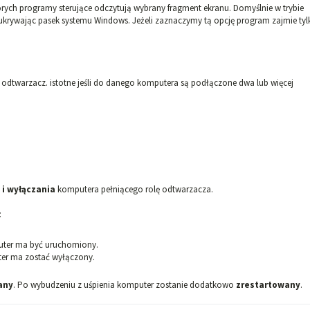
rych programy sterujące odczytują wybrany fragment ekranu. Domyślnie w trybie
rywając pasek systemu Windows. Jeżeli zaznaczymy tą opcję program zajmie tyl
dtwarzacz. istotne jeśli do danego komputera są podłączone dwa lub więcej
i wyłączania
komputera pełniącego rolę odtwarzacza.
:
puter ma być uruchomiony.
ter ma zostać wyłączony.
any
. Po wybudzeniu z uśpienia komputer zostanie dodatkowo
zrestartowany
.