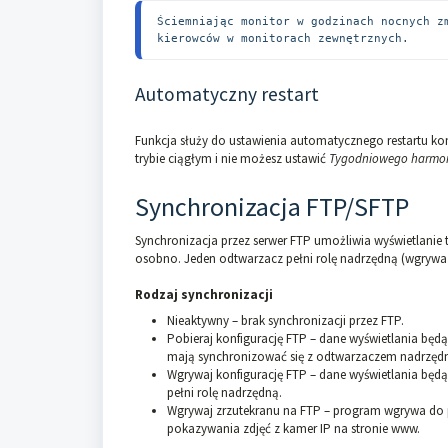
Ściemniając monitor w godzinach nocnych z
kierowców w monitorach zewnętrznych.
Automatyczny restart
Funkcja służy do ustawienia automatycznego restartu komp
trybie ciągłym i nie możesz ustawić
Tygodniowego harmo
Synchronizacja FTP/SFTP
Synchronizacja przez serwer FTP umożliwia wyświetlanie 
osobno. Jeden odtwarzacz pełni rolę nadrzędną (wgrywa k
Rodzaj synchronizacji
Nieaktywny – brak synchronizacji przez FTP.
Pobieraj konfigurację FTP – dane wyświetlania będą
mają synchronizować się z odtwarzaczem nadrzęd
Wgrywaj konfigurację FTP – dane wyświetlania będą
pełni rolę nadrzędną.
Wgrywaj zrzutekranu na FTP – program wgrywa do p
pokazywania zdjęć z kamer IP na stronie www.