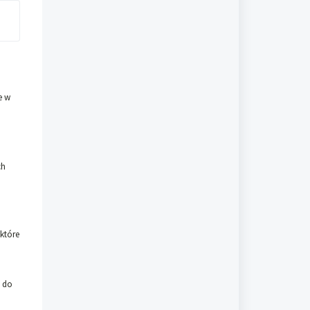
e w
ch
 które
ę do