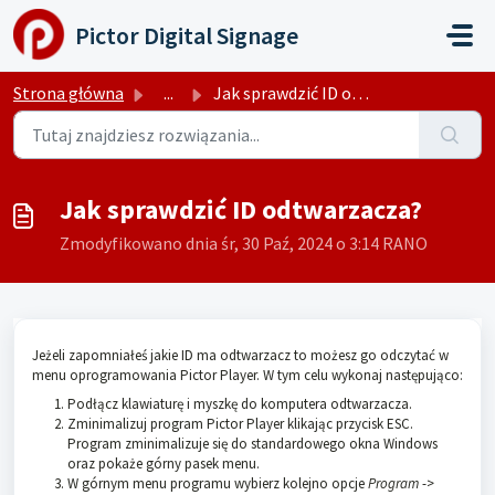
Przejdź do głównej treści
Pictor Digital Signage
Strona główna
...
Jak sprawdzić ID odtwarzacza?
Jak sprawdzić ID odtwarzacza?
Zmodyfikowano dnia śr, 30 Paź, 2024 o 3:14 RANO
Jeżeli zapomniałeś jakie ID ma odtwarzacz to możesz go odczytać w
menu oprogramowania Pictor Player. W tym celu wykonaj następująco:
Podłącz klawiaturę i myszkę do komputera odtwarzacza.
Zminimalizuj program Pictor Player klikając przycisk ESC.
Program zminimalizuje się do standardowego okna Windows
oraz pokaże górny pasek menu.
W górnym menu programu wybierz kolejno opcje
Program
->